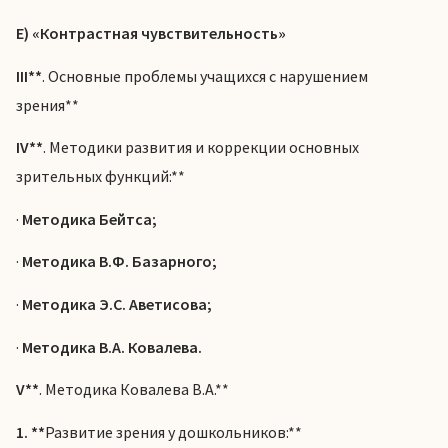
Е) «Контрастная чувствительность»
III**
. Основные проблемы учащихся с нарушением
зрения**
IV**
. Методики развития и коррекции основных
зрительных функций:**
·
Методика Бейтса;
·
Методика В.Ф. Базарного;
·
Методика Э.С. Аветисова;
·
Методика В.А. Ковалева.
V**
. Методика Ковалева В.А.**
1. **
Развитие зрения у дошкольников:**